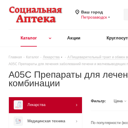
Ваш город
Петрозаводск
Каталог
Акции
Круглосу
Главная
-
Каталог
-
Лекарства
-
A Пищеварительный тракт и обмен 
A05C Препараты для лечения заболеваний печени и желчевыводящих п
A05C Препараты для лечен
комбинации
Фильтр:
Цена
Лекарства
Медицинская техника
По популярности (во