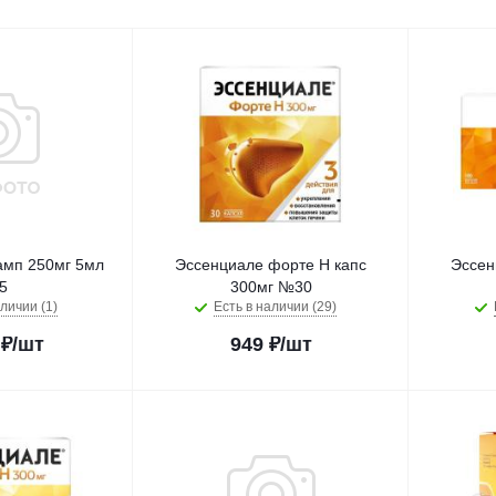
амп 250мг 5мл
Эссенциале форте Н капс
Эссен
5
300мг №30
личии (1)
Есть в наличии (29)
₽
/шт
949
₽
/шт