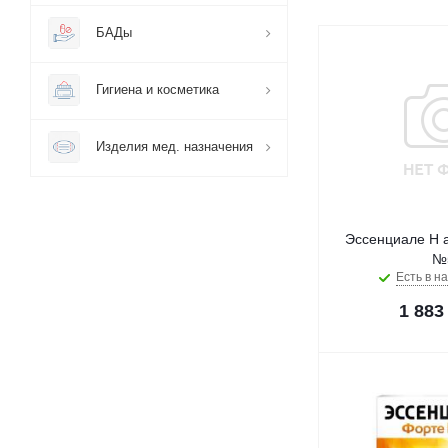
БАДы
Гигиена и косметика
Изделия мед. назначения
Эссенциале Н 
№
Есть в на
1 883