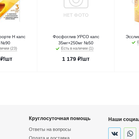
орте Н капс
Фосфоглив УРСО капс
Эссли
Е
 №90
35мг+250мг №50
личии (23)
Есть в наличии (1)
₽
/шт
1 179
₽
/шт
Круглосуточная помощь
Наши социа
Ответы на вопросы
Оплата и доставка