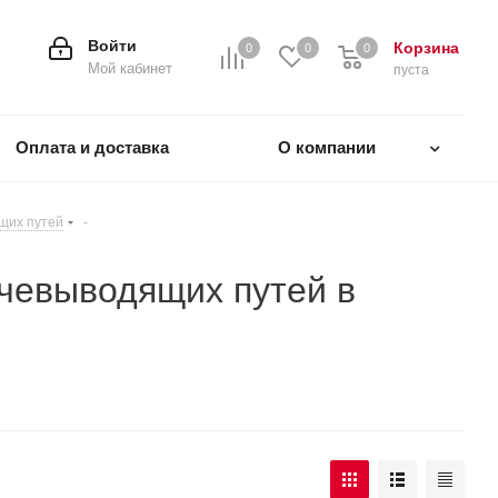
Войти
Корзина
0
0
0
0
Мой кабинет
пуста
Оплата и доставка
О компании
щих путей
-
чевыводящих путей в