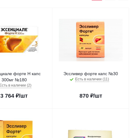
циале форте Н капс
Эссливер форте капс №30
Есть в наличии (11)
300мг №180
Есть в наличии (2)
3 764
₽
/шт
870
₽
/шт