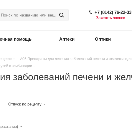
+7 (8142) 76-22-33
Заказать звонок
точная помощь
Аптеки
Оптики
веществ
-
A05 Препараты для лечения заболеваний печени и желчевыводя
утей в комбинации
ия заболеваний печени и жел
Отпуск по рецепту
зрастание)