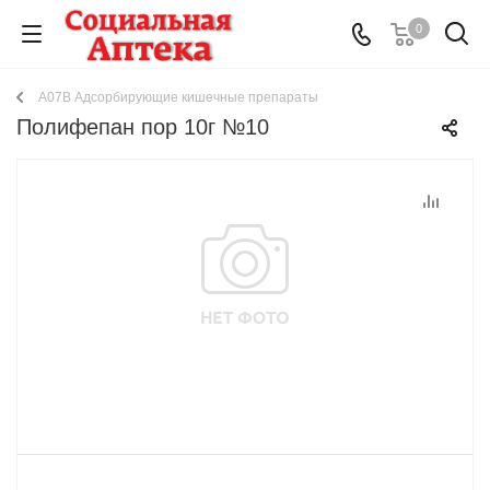
0
A07B Адсорбирующие кишечные препараты
Полифепан пор 10г №10