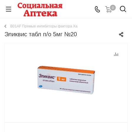
0
B01AF Прямые ингибиторы фактора Ха
Эликвис табл п/о 5мг №20