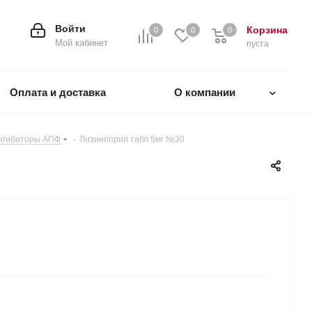
Войти
Корзина
0
0
0
0
Мой кабинет
пуста
Оплата и доставка
О компании
нгибиторы АПФ
-
Лизиноприл табл 5мг №30