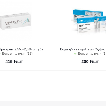
Про крем 2,5%+2,5% 5г туба
Вода д/инъекций амп (буфу
Есть в наличии (13)
Есть в наличии (1
415
₽
/шт
200
₽
/шт