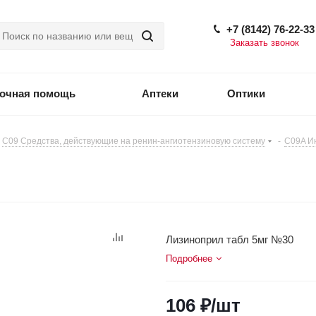
+7 (8142) 76-22-33
Заказать звонок
точная помощь
Аптеки
Оптики
C09 Средства, действующие на ренин-ангиотензиновую систему
-
C09A И
Лизиноприл табл 5мг №30
Подробнее
106
₽
/шт