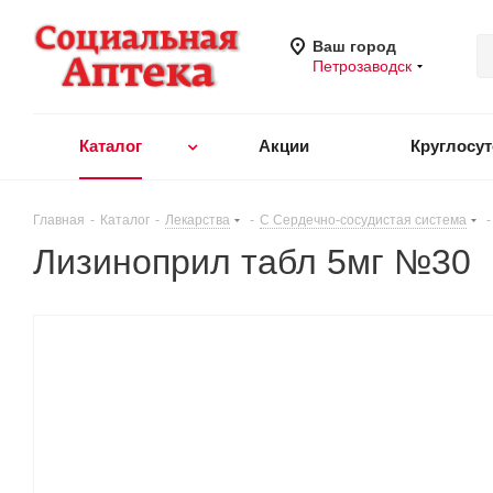
Ваш город
Петрозаводск
Каталог
Акции
Круглосу
Главная
-
Каталог
-
Лекарства
-
C Сердечно-сосудистая система
-
Лизиноприл табл 5мг №30