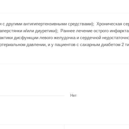
и с другими антигипертензивными средствами); Хроническая се
перстянки и/или диуретики); Раннее лечение острого инфаркта
актики дисфункции левого желудочка и сердечной недостаточн
ртериальном давлении, и у пациентов с сахарным диабетом 2 ти
Нет