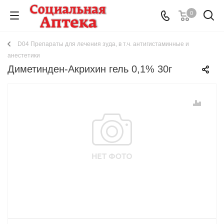
0
D04 Препараты для лечения зуда, в т.ч. антигистаминные и
анестетики
Диметинден-Акрихин гель 0,1% 30г