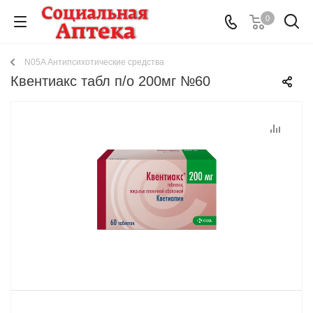
0
N05A Антипсихотические средства
Квентиакс табл п/о 200мг №60