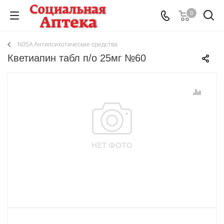
0
N05A Антипсихотические средства
Кветиапин табл п/о 25мг №60