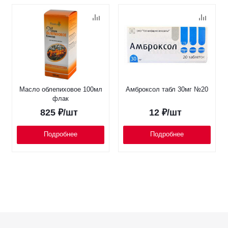
Масло облепиховое 100мл
Амброксол табл 30мг №20
флак
825
₽
/шт
12
₽
/шт
Подробнее
Подробнее