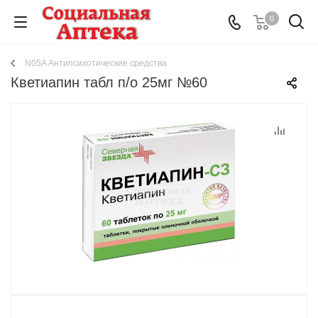
0
N05A Антипсихотические средства
Кветиапин табл п/о 25мг №60