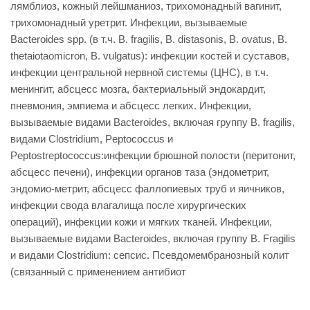
лямблиоз, кожный лейшманиоз, трихомонадный вагинит,
трихомонадный уретрит. Инфекции, вызываемые
Bacteroides spp. (в т.ч. В. fragilis, В. distasonis, В. ovatus, В.
thetaiotaomicron, В. vulgatus): инфекции костей и суставов,
инфекции центральной нервной системы (ЦНС), в т.ч.
менингит, абсцесс мозга, бактериальный эндокардит,
пневмония, эмпиема и абсцесс легких. Инфекции,
вызываемые видами Bacteroides, включая группу В. fragilis,
видами Clostridium, Peptococcus и
Peptostreptococcus:инфекции брюшной полости (перитонит,
абсцесс печени), инфекции органов таза (эндометрит,
эндомио-метрит, абсцесс фаллопиевых труб и яичников,
инфекции свода влагалища после хирургических
операций), инфекции кожи и мягких тканей. Инфекции,
вызываемые видами Bacteroides, включая группу В. Fragilis
и видами Clostridium: сепсис. Псевдомембранозный колит
(связанный с применением антибиот