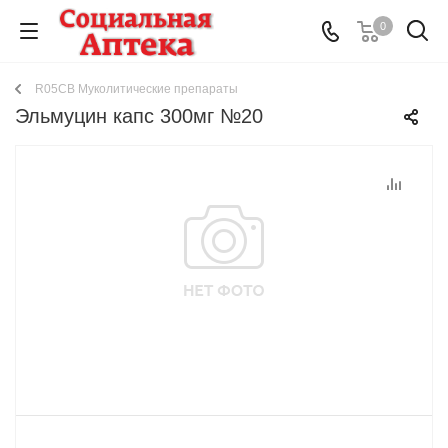
0
R05CB Муколитические препараты
Эльмуцин капс 300мг №20