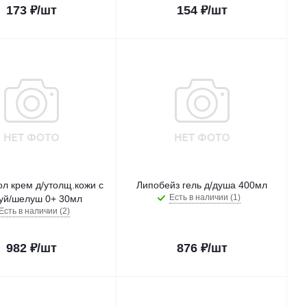
173
₽
/шт
154
₽
/шт
л крем д/утолщ.кожи с
Липобейз гель д/душа 400мл
Есть в наличии (1)
уй/шелуш 0+ 30мл
Есть в наличии (2)
982
₽
/шт
876
₽
/шт