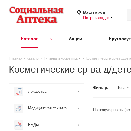
Ваш город
Петрозаводск
Каталог
Акции
Круглосу
Главная
-
Каталог
-
Гигиена и косметика
-
Косметические ср-ва д/дет
Косметические ср-ва д/дет
Фильтр:
Цена
Лекарства
Медицинская техника
По популярности (во
БАДы