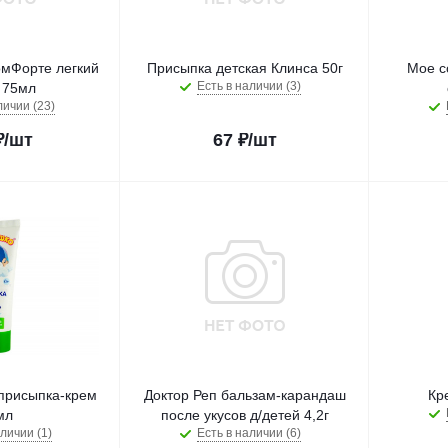
омФорте легкий
Присыпка детская Клинса 50г
Мое с
Есть в наличии (3)
Е 75мл
личии (23)
₽
/шт
67
₽
/шт
присыпка-крем
Доктор Реп бальзам-карандаш
Кр
мл
после укусов д/детей 4,2г
личии (1)
Есть в наличии (6)