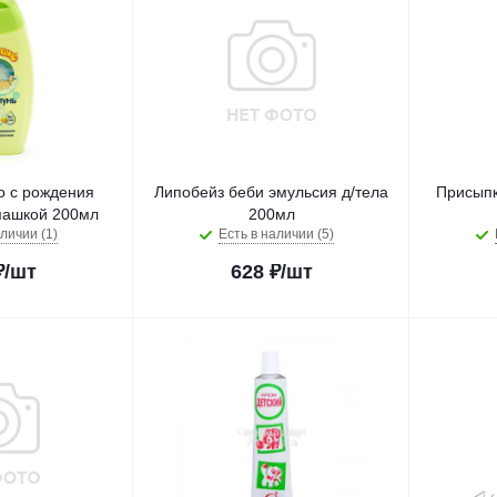
 с рождения
Липобейз беби эмульсия д/тела
Присыпк
машкой 200мл
200мл
личии (1)
Есть в наличии (5)
₽
/шт
628
₽
/шт