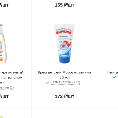
₽
/шт
155
₽
/шт
крем-гель д/
Крем детский Морозко зимний
Тик-Та
 пантенолом
50 мл
Есть в наличии (17)
мл
личии (1)
₽
/шт
172
₽
/шт