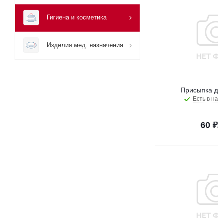
Гигиена и косметика
Изделия мед. назначения
Присыпка д
Есть в на
60
₽