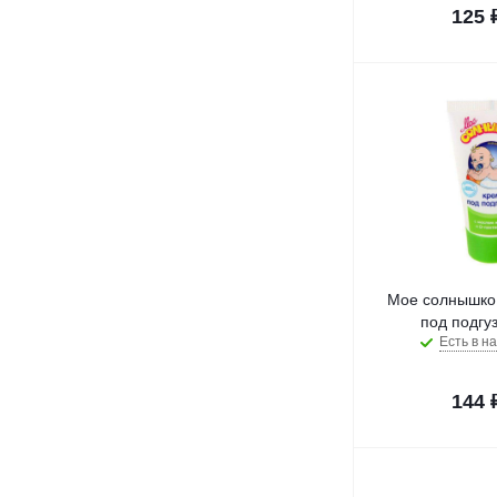
125
Мое солнышко 
под подгу
Есть в на
144