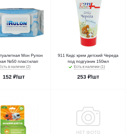
 туалетная Мон Рулон
911 Кидс крем детский Череда
ная №50 пласт.клап
под подгузник 150мл
Есть в наличии (2)
Есть в наличии (1)
152
₽
/шт
253
₽
/шт