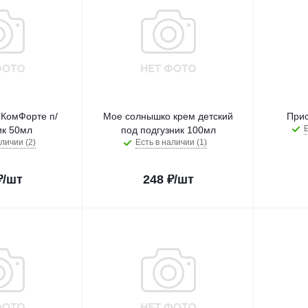
 КомФорте п/
Мое солнышко крем детский
Прис
Е
ик 50мл
под подгузник 100мл
личии (2)
Есть в наличии (1)
₽
/шт
248
₽
/шт