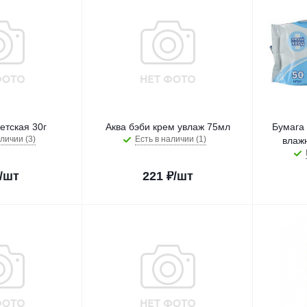
етская 30г
Аква бэби крем увлаж 75мл
Бумага
личии (3)
Есть в наличии (1)
влаж
/шт
221
₽
/шт