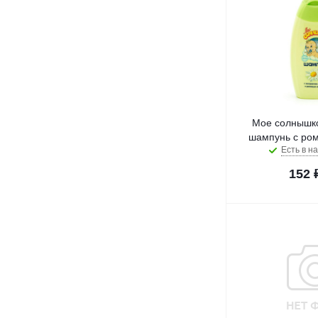
Мое солнышко
шампунь с ро
Есть в на
152