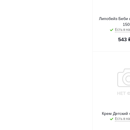
Липобейз Беби 
150
Есть в на
543
Крем Детский 
Есть в на