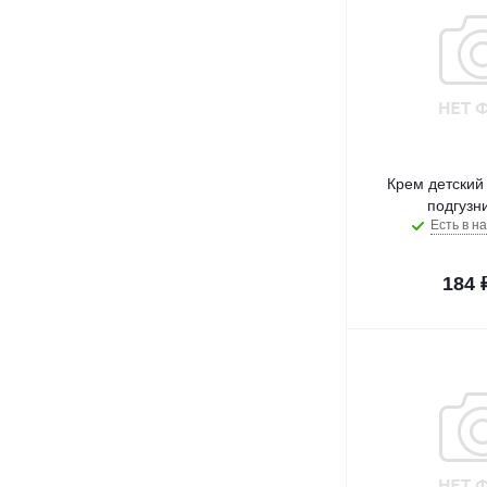
Крем детский
подгузн
Есть в на
184