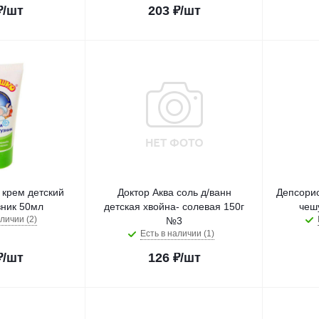
₽
/шт
203
₽
/шт
крем детский
Доктор Аква соль д/ванн
Депсорио
зник 50мл
детская хвойна- солевая 150г
чеш
личии (2)
№3
Есть в наличии (1)
₽
/шт
126
₽
/шт