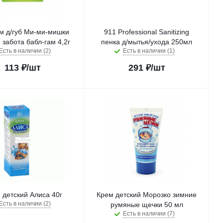
м д/губ Ми-ми-мишки
911 Professional Sanitizing
забота бабл-гам 4,2г
пенка д/мытья/ухода 250мл
Есть в наличии (2)
Есть в наличии (1)
113
₽
/шт
291
₽
/шт
 детский Алиса 40г
Крем детский Морозко зимние
Есть в наличии (2)
румяные щечки 50 мл
Есть в наличии (7)