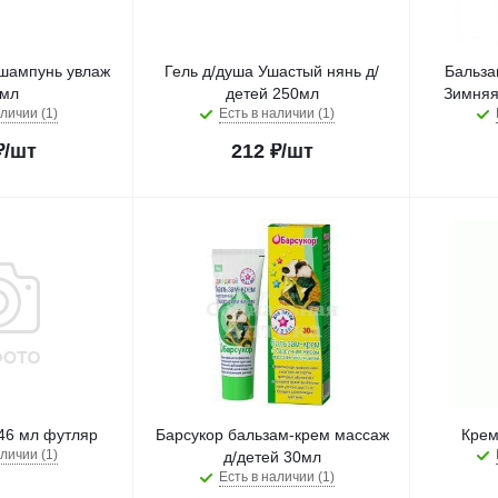
шампунь увлаж
Гель д/душа Ушастый нянь д/
Бальза
мл
детей 250мл
Зимняя 
личии (1)
Есть в наличии (1)
₽
/шт
212
₽
/шт
46 мл футляр
Барсукор бальзам-крем массаж
Крем
личии (1)
д/детей 30мл
Есть в наличии (1)