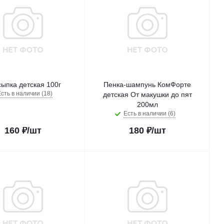
ыпка детская 100г
Пенка-шампунь КомФорте
сть в наличии (18)
детская От макушки до пят
200мл
Есть в наличии (6)
160
₽
/шт
180
₽
/шт