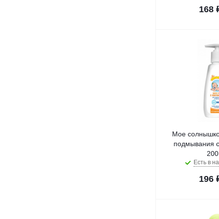
168
Мое солнышко 
подмывания с
200
Есть в на
196