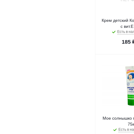
Крем детский К
с вит.
Есть в на
185
Мое солнышко 
75
Есть в на