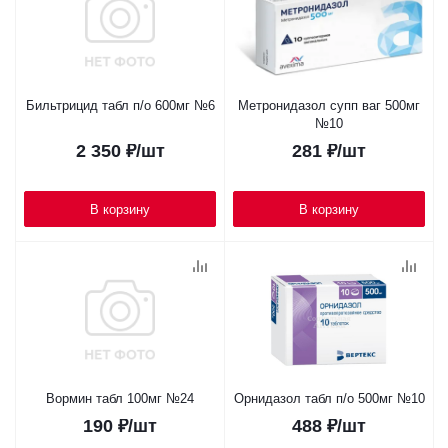
Бильтрицид табл п/о 600мг №6
Метронидазол супп ваг 500мг
№10
2 350
₽
/шт
281
₽
/шт
В корзину
В корзину
Вормин табл 100мг №24
Орнидазол табл п/о 500мг №10
190
₽
/шт
488
₽
/шт