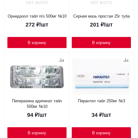
Орнидазол табл п/о 500мг №10
Серная мазь простая 25г туба
272
₽
/шт
201
₽
/шт
В корзину
В корзину
Пиперазина адипинат табл
Пирантел табл 250мг №3
500мг №10
94
₽
/шт
34
₽
/шт
В корзину
В корзину