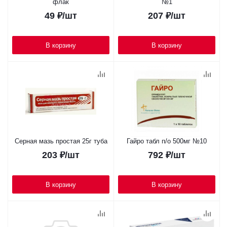
флак
№1
49
₽
/шт
207
₽
/шт
В корзину
В корзину
Серная мазь простая 25г туба
Гайро табл п/о 500мг №10
203
₽
/шт
792
₽
/шт
В корзину
В корзину