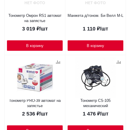
Тонометр Омрон RS1 автомат
Манжета д/тоном. Би Велл M-L
на запястье
3 019
₽
/шт
1 110
₽
/шт
В корзину
В корзину
Тонометр PRO-39 автомат на
Тонометр CS-105
запястье
механический
2 536
₽
/шт
1 476
₽
/шт