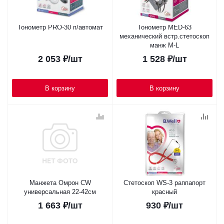
Тонометр PRO-30 п/автомат
Тонометр MED-63
механический встр.стетоскоп
манж M-L
2 053
₽
/шт
1 528
₽
/шт
В корзину
В корзину
Манжета Омрон CW
Стетоскоп WS-3 раппапорт
универсальная 22-42см
красный
1 663
₽
/шт
930
₽
/шт