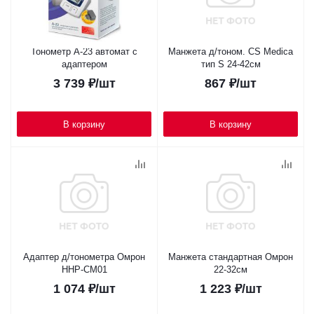
Тонометр A-23 автомат с
Манжета д/тоном. CS Medica
адаптером
тип S 24-42см
3 739
₽
/шт
867
₽
/шт
В корзину
В корзину
Адаптер д/тонометра Омрон
Манжета стандартная Омрон
HHP-CM01
22-32см
1 074
₽
/шт
1 223
₽
/шт