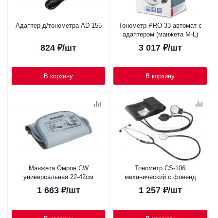
Адаптер д/тонометра AD-155
Тонометр PRO-33 автомат с
адаптером (манжета M-L)
824
₽
/шт
3 017
₽
/шт
В корзину
В корзину
Манжета Омрон CW
Тонометр CS-106
универсальная 22-42см
механический с фоненд
1 663
₽
/шт
1 257
₽
/шт