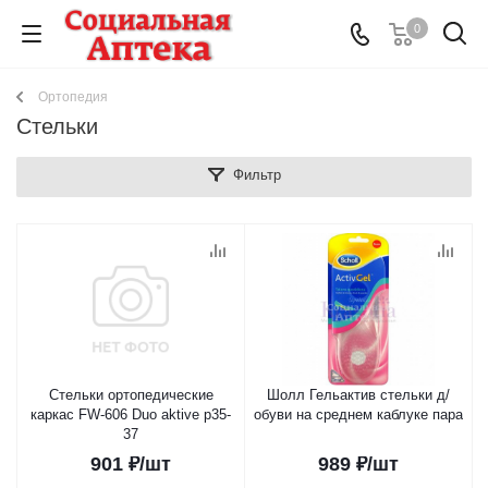
0
Ортопедия
Стельки
Фильтр
Стельки ортопедические
Шолл Гельактив стельки д/
каркас FW-606 Duo aktive р35-
обуви на среднем каблуке пара
37
901
₽
/шт
989
₽
/шт