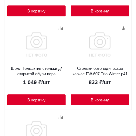
В корзину
В корзину
Шолл Гельактив стельки д/
Стельки ортопедические
открытой обуви пара
каркас FW-607 Trio Winter р41
1 049
₽
/шт
833
₽
/шт
В корзину
В корзину