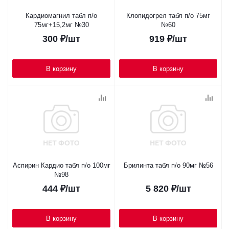
Кардиомагнил табл п/о
Клопидогрел табл п/о 75мг
75мг+15,2мг №30
№60
300
₽
/шт
919
₽
/шт
В корзину
В корзину
Аспирин Кардио табл п/о 100мг
Брилинта табл п/о 90мг №56
№98
444
₽
/шт
5 820
₽
/шт
В корзину
В корзину