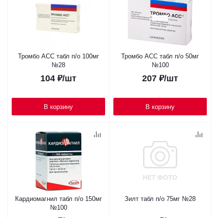
Тромбо АСС табл п/о 100мг
Тромбо АСС табл п/о 50мг
№28
№100
104
₽
/шт
207
₽
/шт
В корзину
В корзину
Кардиомагнил табл п/о 150мг
Зилт табл п/о 75мг №28
№100