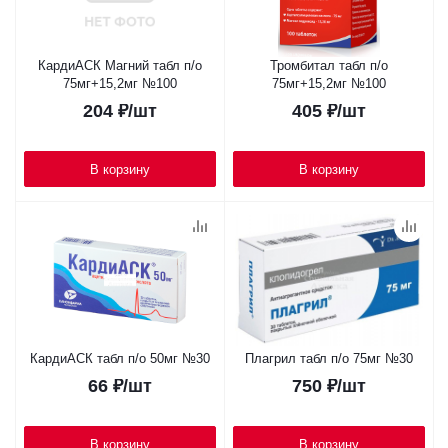
КардиАСК Магний табл п/о
Тромбитал табл п/о
75мг+15,2мг №100
75мг+15,2мг №100
204
₽
/шт
405
₽
/шт
В корзину
В корзину
КардиАСК табл п/о 50мг №30
Плагрил табл п/о 75мг №30
66
₽
/шт
750
₽
/шт
В корзину
В корзину