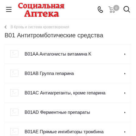
0
B Кровь и система кроветворения
B01 Антитромботические средства
B01AA Антагонисты витамина K
B01AB Группа гепарина
B01AC Антиагреганты, кроме гепарина
B01AD Ферментные препараты
B01AE Прямые ингибиторы тромбина