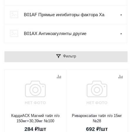
B01AF Прямые ингибиторы фактора Ха
B01AX Антикоагулянты другие
Фильтр
КардиАСК Магний табл п/о
Ривароксабан табл п/о 15мг
150мг+30,39мг №100
№28
284
₽
/шт
692
₽
/шт