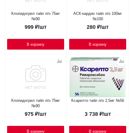
Клопидогрел табл п/о 75мг
АСК-кардио табл п/о 100мг
№90
№100
999
₽
/шт
280
₽
/шт
В корзину
В корзину
Клопидогрел табл п/о 75мг
Ксарелто табл п/о 2,5мг №56
№90
975
₽
/шт
3 738
₽
/шт
В корзину
В корзину