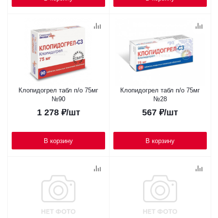
Клопидогрел табл п/о 75мг
Клопидогрел табл п/о 75мг
№90
№28
1 278
₽
/шт
567
₽
/шт
В корзину
В корзину