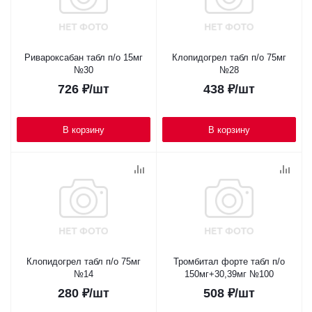
Ривароксабан табл п/о 15мг
Клопидогрел табл п/о 75мг
№30
№28
726
₽
/шт
438
₽
/шт
В корзину
В корзину
Клопидогрел табл п/о 75мг
Тромбитал форте табл п/о
№14
150мг+30,39мг №100
280
₽
/шт
508
₽
/шт