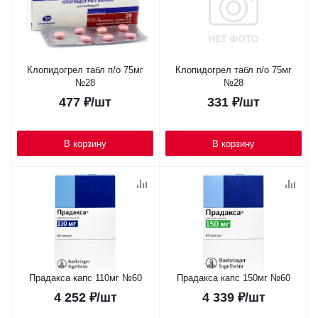
Клопидогрел табл п/о 75мг
Клопидогрел табл п/о 75мг
№28
№28
477
₽
/шт
331
₽
/шт
В корзину
В корзину
Прадакса капс 110мг №60
Прадакса капс 150мг №60
4 252
₽
/шт
4 339
₽
/шт