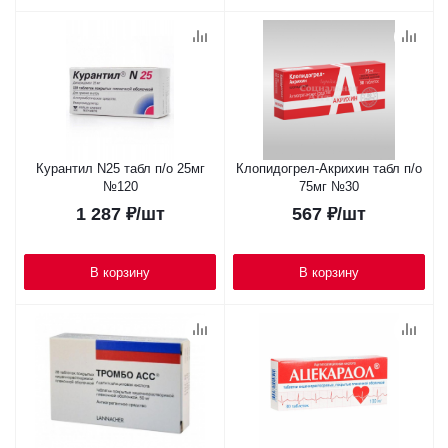
Курантил N25 табл п/о 25мг
Клопидогрел-Акрихин табл п/о
№120
75мг №30
1 287
₽
/шт
567
₽
/шт
В корзину
В корзину