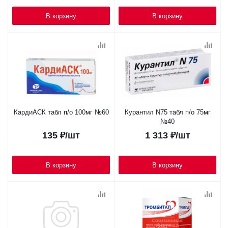
В корзину
В корзину
КардиАСК табл п/о 100мг №60
Курантил N75 табл п/о 75мг
№40
135
₽
/шт
1 313
₽
/шт
В корзину
В корзину