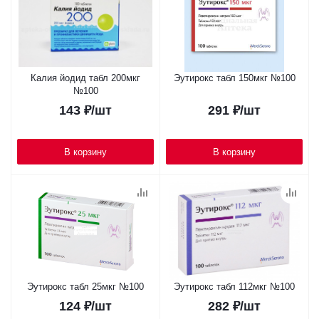
Калия йодид табл 200мкг
Эутирокс табл 150мкг №100
№100
143
₽
/шт
291
₽
/шт
В корзину
В корзину
Эутирокс табл 25мкг №100
Эутирокс табл 112мкг №100
124
₽
/шт
282
₽
/шт