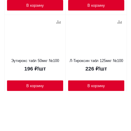
В корзину
В корзину
Эутирокс табл 50мкг №100
Л-Тироксин табл 125мкг №100
196
₽
/шт
226
₽
/шт
В корзину
В корзину
1
2
Наши аптеки