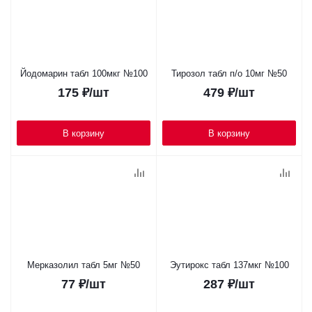
Йодомарин табл 100мкг №100
Тирозол табл п/о 10мг №50
175
₽
/шт
479
₽
/шт
В корзину
В корзину
Мерказолил табл 5мг №50
Эутирокс табл 137мкг №100
77
₽
/шт
287
₽
/шт