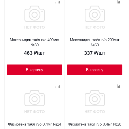
Моксонидин табл п/о 400мкг
Моксонидин табл п/о 200мкг
№60
№60
463
₽
/шт
337
₽
/шт
В корзину
В корзину
Физиотенз табл п/о 0,4мг №14
Физиотенз табл п/о 0,4мг №28