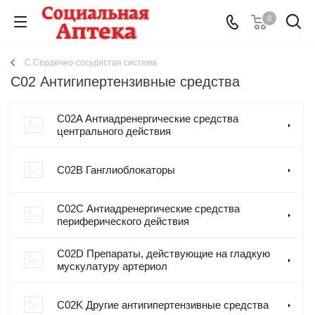
0
C Сердечно-сосудистая система
C02 Антигипертензивные средства
C02A Антиадренергические средства
центрального действия
C02B Ганглиоблокаторы
C02C Антиадренергические средства
периферического действия
C02D Препараты, действующие на гладкую
мускулатуру артериол
C02K Другие антигипертензивные средства