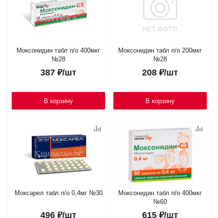
Моксонидин табл п/о 400мкг
Моксонидин табл п/о 200мкг
№28
№28
387
₽
/шт
208
₽
/шт
В корзину
В корзину
Моксарел табл п/о 0,4мг №30
Моксонидин табл п/о 400мкг
№60
496
₽
/шт
615
₽
/шт