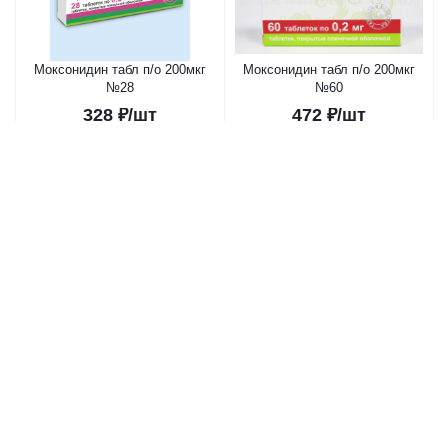
Моксонидин табл п/о 200мкг
Моксонидин табл п/о 200мкг
№28
№60
328
₽
/шт
472
₽
/шт
В корзину
В корзину
Доксазозин табл 4мг №30
Моксонидин табл п/о 400мкг
№28
343
₽
/шт
325
₽
/шт