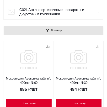
C02L Антигипертензивные препараты и
диуретики в комбинации
Фильтр
Моксонидин Авексима табл п/о
Моксонидин Авексима табл п/о
400мкг №60
400мкг №30
685
₽
/шт
484
₽
/шт
В корзину
В корзину