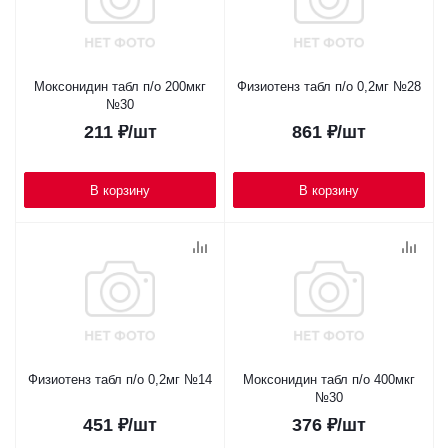
Моксонидин табл п/о 200мкг
Физиотенз табл п/о 0,2мг №28
№30
211
₽
/шт
861
₽
/шт
В корзину
В корзину
Физиотенз табл п/о 0,2мг №14
Моксонидин табл п/о 400мкг
№30
451
₽
/шт
376
₽
/шт