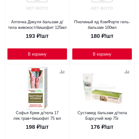
Аптечка Дикуля бальзам д/
Пчелиный яд КомФорте гель-
тела живокост/бишофит 125мл
бальзам 100мл
193
₽
/шт
180
₽
/шт
В корзину
В корзину
Софья Крем д/тела 17
Сустамед бальзам д/тела
лек.трав+бишофит 75 мл
Барсучий жир 75г
198
₽
/шт
176
₽
/шт