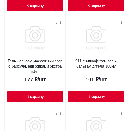
В корзину
В корзину
Гель-бальзам массажный согр
911 с бишофитом гель-
с барсуч/медв.жирами экстра
бальзам д/тела 100мл
50мл
177
₽
/шт
101
₽
/шт
В корзину
В корзину