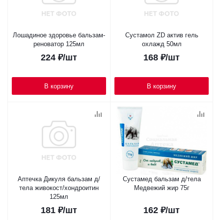
Лошадиное здоровье бальзам-
Сустамол ZD актив гель
реноватор 125мл
охлажд 50мл
224
₽
/шт
168
₽
/шт
В корзину
В корзину
Аптечка Дикуля бальзам д/
Сустамед бальзам д/тела
тела живокост/хондроитин
Медвежий жир 75г
125мл
181
₽
/шт
162
₽
/шт