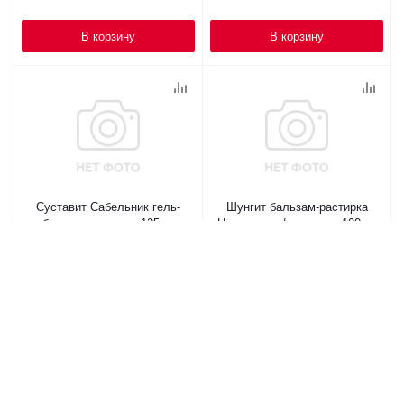
В корзину
В корзину
Суставит Сабельник гель-
Шунгит бальзам-растирка
бальзам с мумие 125мл
Целитель д/поясницы 100мл
179
₽
/шт
208
₽
/шт
В корзину
В корзину