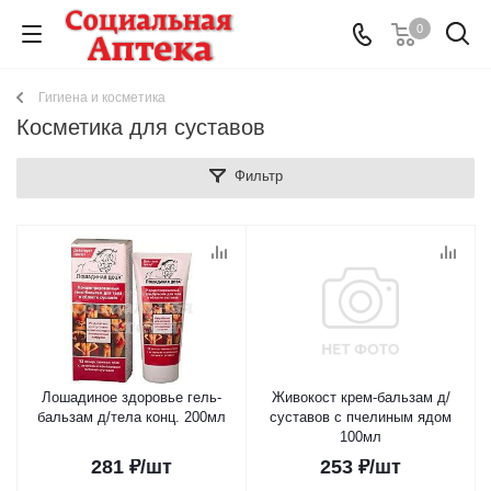
0
Гигиена и косметика
Косметика для суставов
Фильтр
Лошадиное здоровье гель-
Живокост крем-бальзам д/
бальзам д/тела конц. 200мл
суставов с пчелиным ядом
100мл
281
₽
/шт
253
₽
/шт