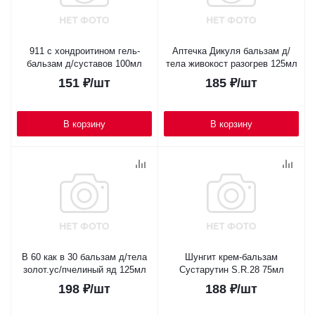
911 с хондроитином гель-
Аптечка Дикуля бальзам д/
бальзам д/суставов 100мл
тела живокост разогрев 125мл
151
₽
/шт
185
₽
/шт
В корзину
В корзину
В 60 как в 30 бальзам д/тела
Шунгит крем-бальзам
золот.ус/пчелиный яд 125мл
Cустарутин S.R.28 75мл
198
₽
/шт
188
₽
/шт