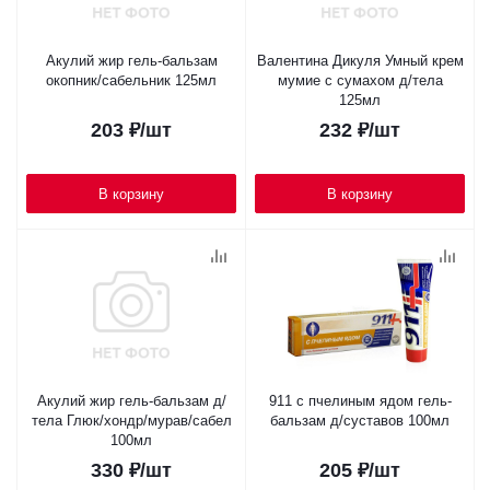
Акулий жир гель-бальзам
Валентина Дикуля Умный крем
окопник/сабельник 125мл
мумие с сумахом д/тела
125мл
203
₽
/шт
232
₽
/шт
В корзину
В корзину
Акулий жир гель-бальзам д/
911 с пчелиным ядом гель-
тела Глюк/хондр/мурав/сабел
бальзам д/суставов 100мл
100мл
330
₽
/шт
205
₽
/шт