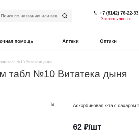
+7 (8142) 76-22-33
Заказать звонок
точная помощь
Аптеки
Оптики
аром табл №10 Витатека дыня
ом табл №10 Витатека дыня
Аскорбиновая к-та с сахаром
62
₽
/шт