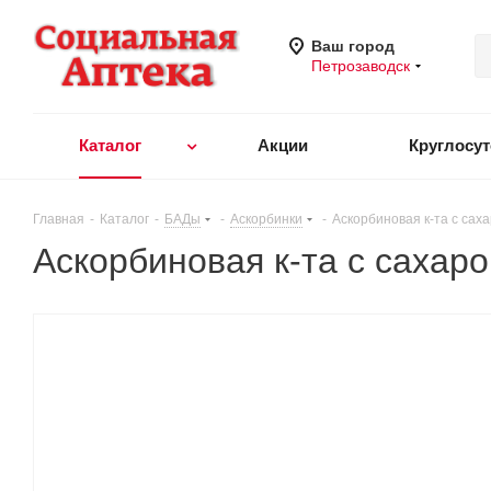
Ваш город
Петрозаводск
Каталог
Акции
Круглосу
Главная
-
Каталог
-
БАДы
-
Аскорбинки
-
Аскорбиновая к-та с сах
Аскорбиновая к-та с сахар