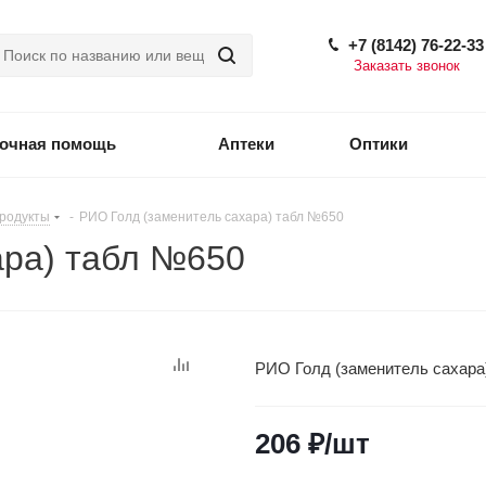
+7 (8142) 76-22-33
Заказать звонок
точная помощь
Аптеки
Оптики
продукты
-
РИО Голд (заменитель сахара) табл №650
ара) табл №650
РИО Голд (заменитель сахара
206
₽
/шт