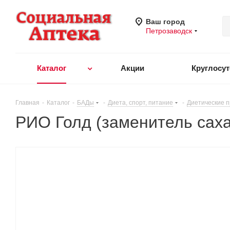
Ваш город
Петрозаводск
Каталог
Акции
Круглосу
Главная
-
Каталог
-
БАДы
-
Диета, спорт, питание
-
Диетические 
РИО Голд (заменитель сах