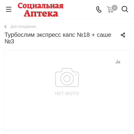
0
Для похудения
Турбослим экспресс капс №18 + саше
№3