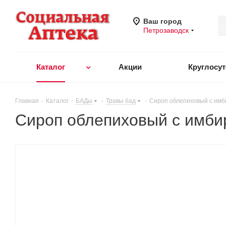
Ваш город
Петрозаводск
Каталог
Акции
Круглосу
Главная
-
Каталог
-
БАДы
-
Травы бад
-
Сироп облепиховый с имб
Сироп облепиховый с имби