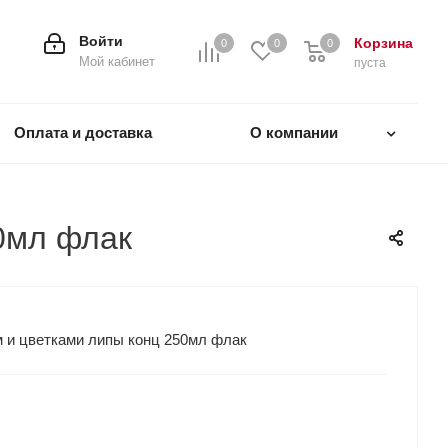
Войти
Корзина
0
0
0
0
Мой кабинет
пуста
Оплата и доставка
О компании
0мл флак
 и цветками липы конц 250мл флак