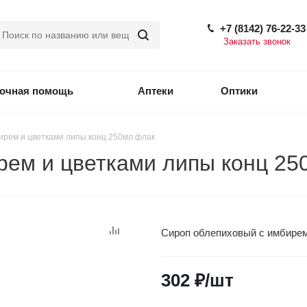
+7 (8142) 76-22-33
Заказать звонок
точная помощь
Аптеки
Оптики
ирем и цветками липы конц 250мл флак
рем и цветками липы конц 25
Сироп облепиховый с имбирем
302
₽
/шт