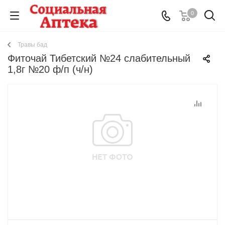
0
Травы бад
Фиточай Тибетский №24 слабительный
1,8г №20 ф/п (ч/н)