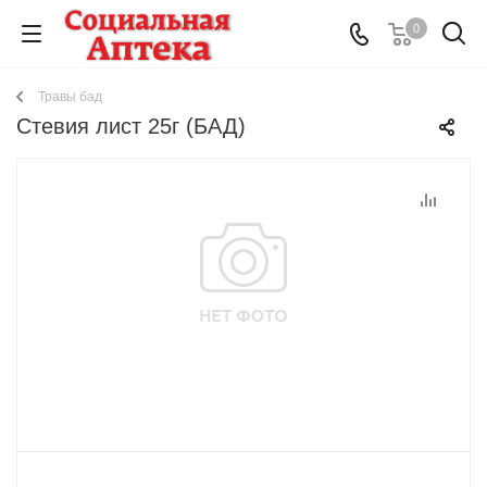
0
Травы бад
Стевия лист 25г (БАД)