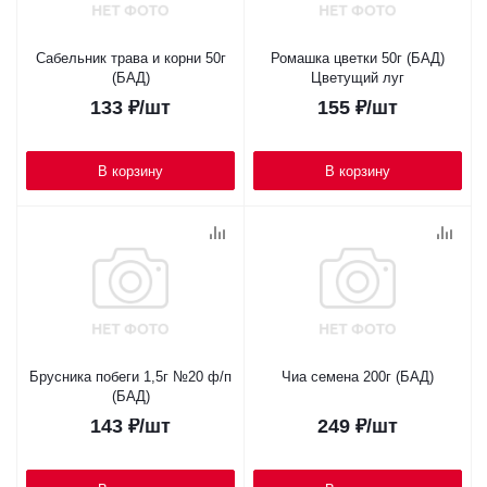
Сабельник трава и корни 50г
Ромашка цветки 50г (БАД)
(БАД)
Цветущий луг
133
₽
/шт
155
₽
/шт
В корзину
В корзину
Брусника побеги 1,5г №20 ф/п
Чиа семена 200г (БАД)
(БАД)
143
₽
/шт
249
₽
/шт