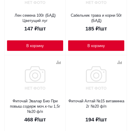
Лен семена 100г (БАД)
Сабельник трава и корни 50г
Цветущий луг
(БАД)
147
₽
/шт
185
₽
/шт
В корзину
В корзину
Фиточай Эвалар Био При
Фиточай Алтай №15 витаминка
повыш.содерж моч.к-ты 1,5г
2г №20 ф/п
№20 ф/п
468
₽
/шт
194
₽
/шт