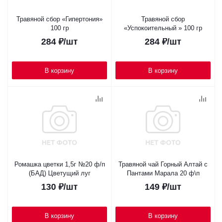
Травяной сбор «Гипертония»
Травяной сбор
100 гр
«Успокоительный » 100 гр
284
₽
/шт
284
₽
/шт
В корзину
В корзину
Ромашка цветки 1,5г №20 ф/п
Травяной чай Горный Алтай с
(БАД) Цветущий луг
Пантами Марала 20 ф\п
130
₽
/шт
149
₽
/шт
В корзину
В корзину