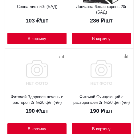
Сенна лист 50г (БАД)
Лапчатка белая корень 20г
(БАД)
103
₽
/шт
286
₽
/шт
В корзину
В корзину
Фиточай Здоровая печень с
Фиточай Очищающий с
растороп 2г №20 ф/п (ч/н)
расторопшей 2г №20 ф/п (ч/н)
190
₽
/шт
190
₽
/шт
В корзину
В корзину