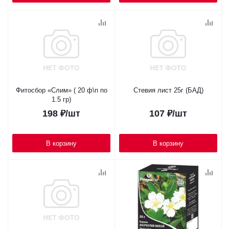
Фитосбор «Слим» ( 20 ф\п по
Стевия лист 25г (БАД)
1.5 гр)
198
₽
/шт
107
₽
/шт
В корзину
В корзину