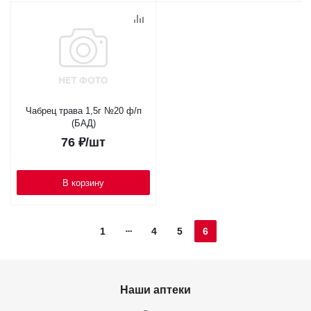
Чабрец трава 1,5г №20 ф/п
(БАД)
76
₽
/шт
В корзину
1
4
5
6
Наши аптеки