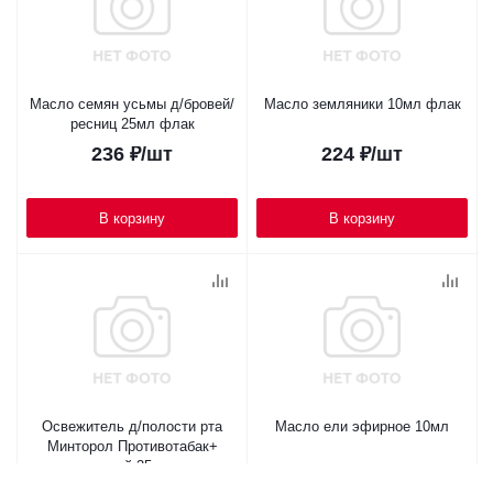
Масло семян усьмы д/бровей/
Масло земляники 10мл флак
ресниц 25мл флак
236
₽
/шт
224
₽
/шт
В корзину
В корзину
Освежитель д/полости рта
Масло ели эфирное 10мл
Минторол Противотабак+
спрей 25мл