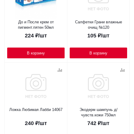
До и После крем от
Салфетки Грани влажные
пигмент.пятен 50мл
очищ №120
224
₽
/шт
105
₽
/шт
В корзину
В корзину
Ложка Любимая Лабби 14067
Экодерм шампунь д/
чувств.кожи 750мл
240
₽
/шт
742
₽
/шт