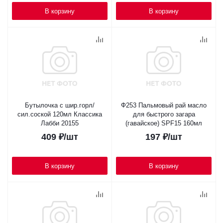
В корзину
В корзину
Бутылочка с шир.горл/
Ф253 Пальмовый рай масло
сил.соской 120мл Классика
для быстрого загара
Лабби 20155
(гавайское) SPF15 160мл
409
₽
/шт
197
₽
/шт
В корзину
В корзину