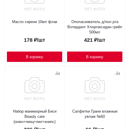
Масло сирени 10мл флак
Ополаскиватель д/пол.рта
Вотердент Хлоргексидин грейп
500мл
178
₽
/шт
421
₽
/шт
В корзину
В корзину
Набор маникюрный Биси
Салфетки Грани влажные
Beauty care
увлаж №60
(ножн+пинц+пил+книпс)