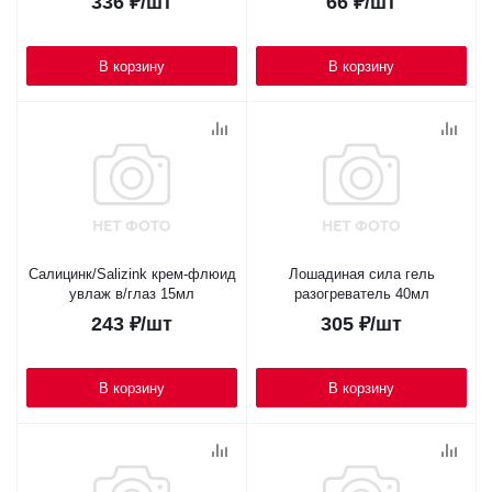
336
₽
/шт
66
₽
/шт
В корзину
В корзину
Салицинк/Salizink крем-флюид
Лошадиная сила гель
увлаж в/глаз 15мл
разогреватель 40мл
243
₽
/шт
305
₽
/шт
В корзину
В корзину