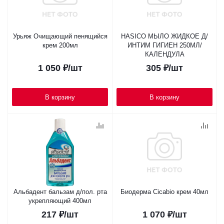
Урьяж Очищающий пенящийся
HASICO МЫЛО ЖИДКОЕ Д/
крем 200мл
ИНТИМ ГИГИЕН 250МЛ/
КАЛЕНДУЛА
1 050
₽
/шт
305
₽
/шт
В корзину
В корзину
Альбадент бальзам д/пол. рта
Биодерма Cicabio крем 40мл
укрепляющий 400мл
217
₽
/шт
1 070
₽
/шт