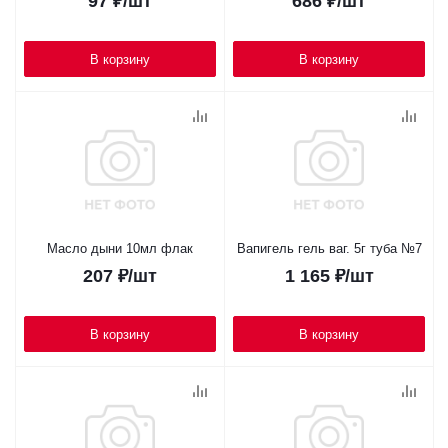
97
₽
/шт
686
₽
/шт
В корзину
В корзину
Масло дыни 10мл флак
Вапигель гель ваг. 5г туба №7
207
₽
/шт
1 165
₽
/шт
В корзину
В корзину