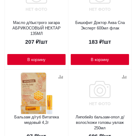
Масло д/быстрого загара
Бишофит Доктор Аква Спа
АБРИКОСОВЫЙ НЕКТАР
Эксперт 600мл флак
135МЛ
207
₽
/шт
183
₽
/шт
В корзину
В корзину
Бальзам д/губ Витатека
Липобейз бальзам-опол д/
медовый 4,2г
волос/кожи головы увлаж
250мл