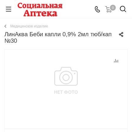
0
Медицинское изделие
ЛинАква Беби капли 0,9% 2мл тюб/кап
№30