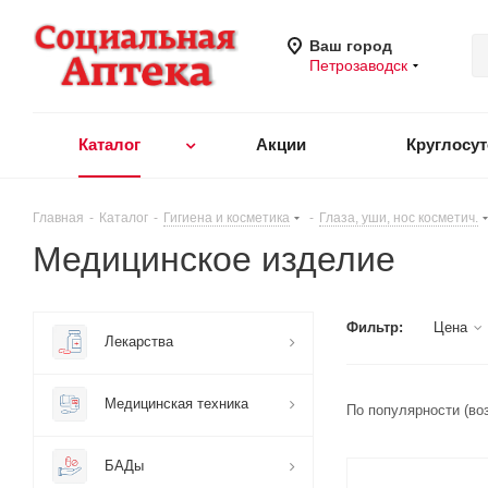
Ваш город
Петрозаводск
Каталог
Акции
Круглосу
Главная
-
Каталог
-
Гигиена и косметика
-
Глаза, уши, нос косметич.
Медицинское изделие
Фильтр:
Цена
Лекарства
Медицинская техника
По популярности (во
БАДы