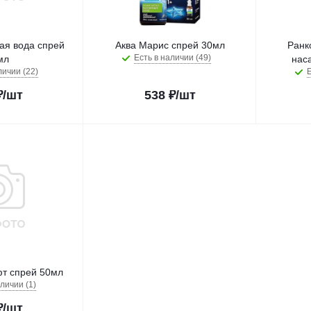
ая вода спрей
Аква Марис спрей 30мл
Ранк
Есть в наличии (49)
мл
нас
личии (22)
Е
₽
/шт
538
₽
/шт
т спрей 50мл
личии (1)
₽
/шт