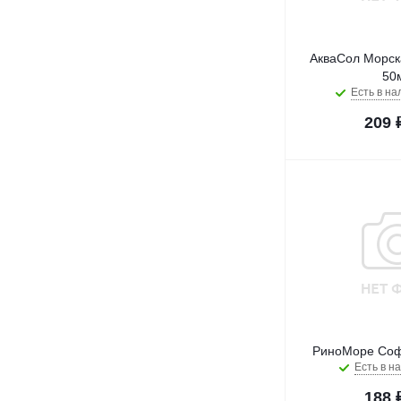
АкваСол Морск
50
Есть в на
209
РиноМоре Соф
Есть в на
188