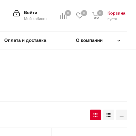
Войти
Корзина
0
0
0
0
Мой кабинет
пуста
Оплата и доставка
О компании