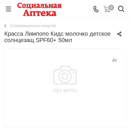
0
Солнцезащитные средства
Красса Лимпопо Кидс молочко детское
солнцезащ SPF60+ 50мл