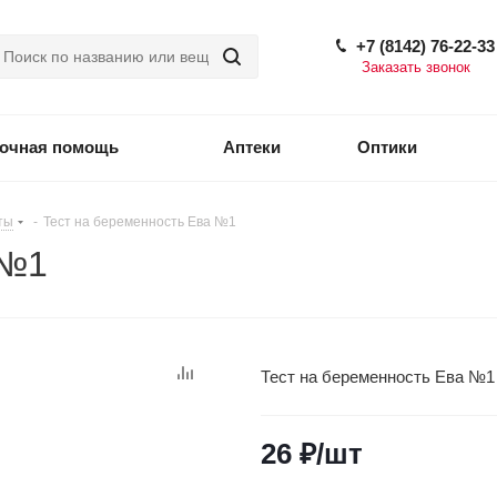
+7 (8142) 76-22-33
Заказать звонок
точная помощь
Аптеки
Оптики
ты
-
Тест на беременность Ева №1
 №1
Тест на беременность Ева №1
26
₽
/шт