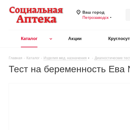
Ваш город
Петрозаводск
Каталог
Акции
Круглосу
Главная
-
Каталог
-
Изделия мед. назначения
-
Диагностические тес
Тест на беременность Ева