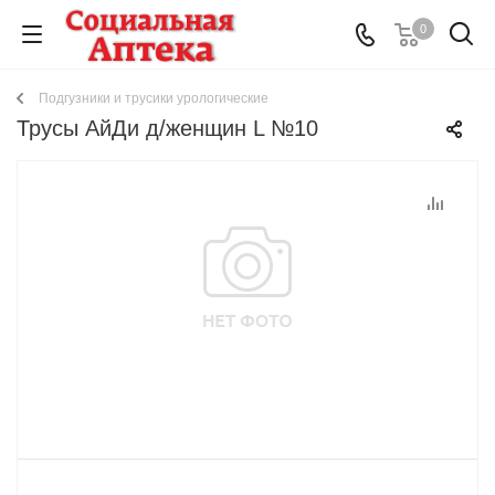
0
Подгузники и трусики урологические
Трусы АйДи д/женщин L №10