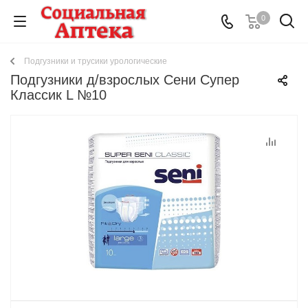
0
Подгузники и трусики урологические
Подгузники д/взрослых Сени Супер
Классик L №10