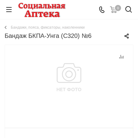
0
Бандажи, пояса, фиксаторы, наколенники
Бандаж БКПА-Унга (С320) №6