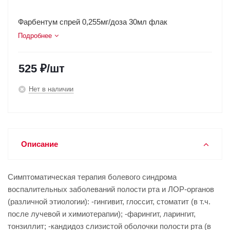
Фарбентум спрей 0,255мг/доза 30мл флак
Подробнее
525
₽
/шт
Нет в наличии
Описание
Симптоматическая терапия болевого синдрома
воспалительных заболеваний полости рта и ЛОР-органов
(различной этиологии): -гингивит, глоссит, стоматит (в т.ч.
после лучевой и химиотерапии); -фарингит, ларингит,
тонзиллит; -кандидоз слизистой оболочки полости рта (в