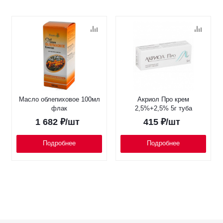
Масло облепиховое 100мл
Акриол Про крем
флак
2,5%+2,5% 5г туба
1 682
₽
/шт
415
₽
/шт
Подробнее
Подробнее