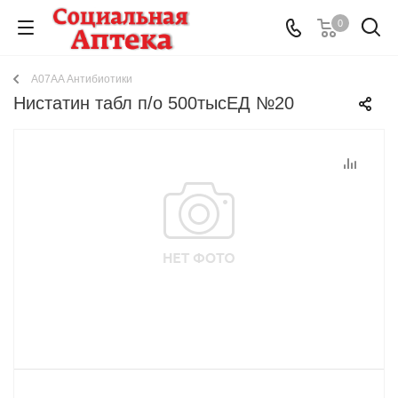
0
A07AA Антибиотики
Нистатин табл п/о 500тысЕД №20