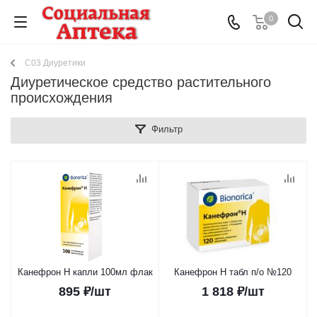
0
C03 Диуретики
Диуретическое средство растительного
происхождения
Фильтр
Канефрон Н капли 100мл флак
Канефрон Н табл п/о №120
895
₽
/шт
1 818
₽
/шт