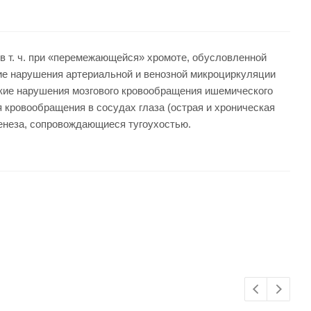
в т. ч. при «перемежающейся» хромоте, обусловленной
ие нарушения артериальной и венозной микроциркуляции
ческие нарушения мозгового кровообращения ишемического
ия кровообращения в сосудах глаза (острая и хроническая
генеза, сопровождающиеся тугоухостью.