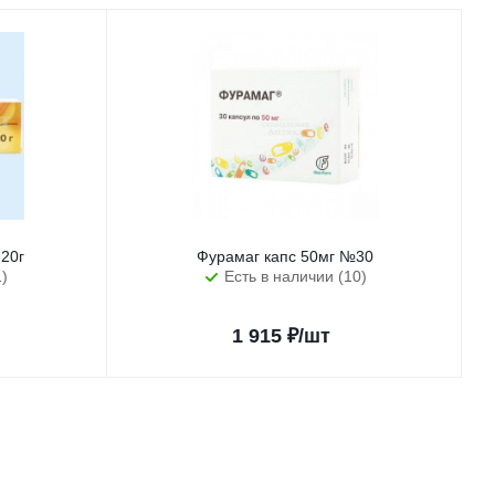
20г
Фурамаг капс 50мг №30
1)
Есть в наличии (10)
1 915
₽
/шт