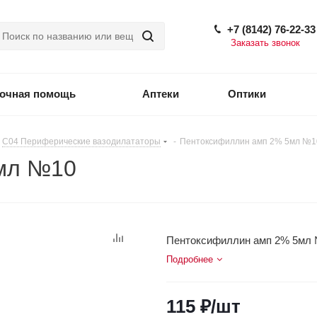
+7 (8142) 76-22-33
Заказать звонок
точная помощь
Аптеки
Оптики
C04 Периферические вазодилататоры
-
Пентоксифиллин амп 2% 5мл №1
мл №10
Пентоксифиллин амп 2% 5мл
Подробнее
115
₽
/шт