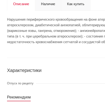
Описание
Наличие
Как купить
Нарушения периферического кровообращения на фоне атеро
атеросклерозом, диабетической ангиопатией, облитерирую
(варикозные язвы, гангрена, отморожения); - ангионейропа
типа (в т. ч. при церебральном атеросклерозе); - состояни
недостаточность кровоснабжения сетчатой и сосудистой об
Характеристики
Отпуск по рецепту
Рекомендуем