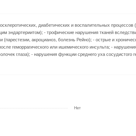
склеротических, диабетических и воспалительных процессов (
щим эндартериитом); - трофические нарушения тканей вследств
тии (парестезии, акроцианоз, болезнь Рейно); - острые и хрони
я после геморрагического или ишемического инсульта; - нарушен
олочек глаза); - нарушения функции среднего уха сосудистого 
Нет