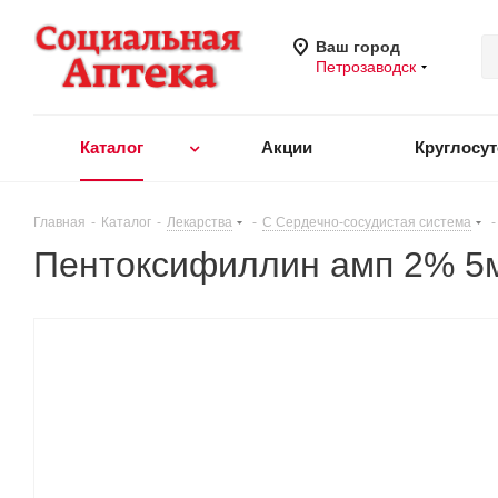
Ваш город
Петрозаводск
Каталог
Акции
Круглосу
Главная
-
Каталог
-
Лекарства
-
C Сердечно-сосудистая система
-
Пентоксифиллин амп 2% 5