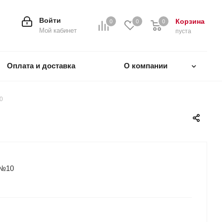
Войти
Корзина
0
0
0
0
Мой кабинет
пуста
Оплата и доставка
О компании
0
 №10