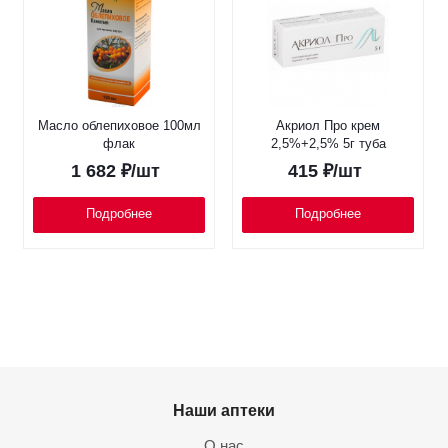
Масло облепиховое 100мл
Акриол Про крем
флак
2,5%+2,5% 5г туба
1 682
₽
/шт
415
₽
/шт
Подробнее
Подробнее
Наши аптеки
О нас