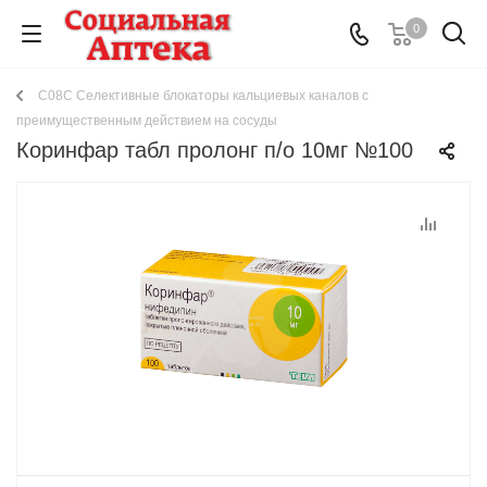
0
C08C Селективные блокаторы кальциевых каналов с
преимущественным действием на сосуды
Коринфар табл пролонг п/о 10мг №100