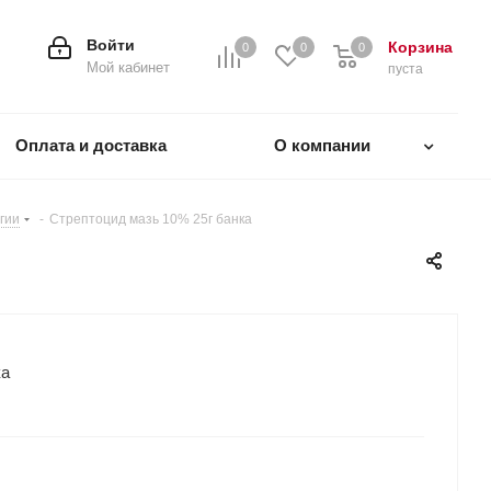
Войти
Корзина
0
0
0
0
Мой кабинет
пуста
Оплата и доставка
О компании
гии
-
Стрептоцид мазь 10% 25г банка
ка