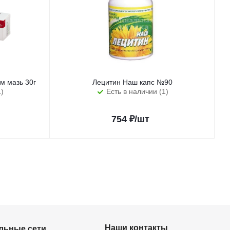
м мазь 30г
Лецитин Наш капс №90
1)
Есть в наличии (1)
754
₽
/шт
Наши контакты
льные сети