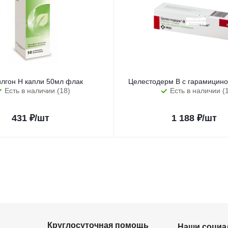
илгон Н капли 50мл флак
Целестодерм В с гарамицино
Есть в наличии (18)
Есть в наличии (
431
₽
/шт
1 188
₽
/шт
Круглосуточная помощь
Наши социа