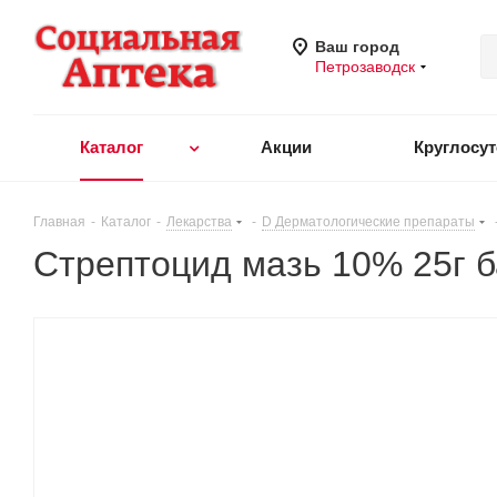
Ваш город
Петрозаводск
Каталог
Акции
Круглосу
Главная
-
Каталог
-
Лекарства
-
D Дерматологические препараты
Стрептоцид мазь 10% 25г 