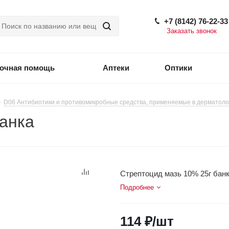
+7 (8142) 76-22-33
Заказать звонок
точная помощь
Аптеки
Оптики
-
D06 Антибиотики и противомикробные средства, применяемые в дерматоло
банка
Стрептоцид мазь 10% 25г бан
Подробнее
114
₽
/шт