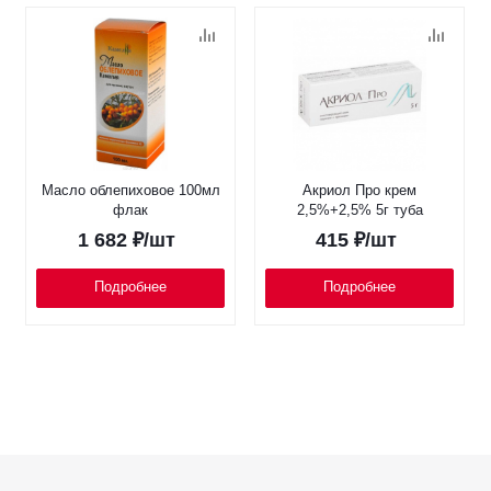
Масло облепиховое 100мл
Акриол Про крем
флак
2,5%+2,5% 5г туба
1 682
₽
/шт
415
₽
/шт
Подробнее
Подробнее