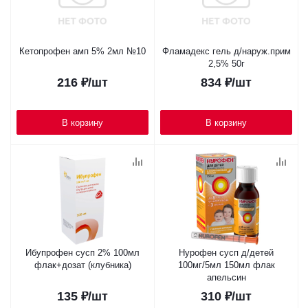
Кетопрофен амп 5% 2мл №10
Фламадекс гель д/наруж.прим
2,5% 50г
216
₽
/шт
834
₽
/шт
В корзину
В корзину
Ибупрофен сусп 2% 100мл
Нурофен сусп д/детей
флак+дозат (клубника)
100мг/5мл 150мл флак
апельсин
135
₽
/шт
310
₽
/шт