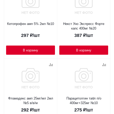
Кетопрофен амп 5% 2мл №10
Некст Уно Экспресс Форте
капс 400мг №20
297
₽
/шт
387
₽
/шт
В корзину
В корзину
Фламадекс амп 25мг/мл 2мл
Парацитолгин табл п/о
№5 в/в/м
400мг+325мг №10
292
₽
/шт
275
₽
/шт