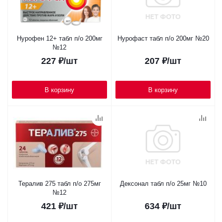
Нурофен 12+ табл п/о 200мг
Нурофаст табл п/о 200мг №20
№12
227
₽
/шт
207
₽
/шт
В корзину
В корзину
Тералив 275 табл п/о 275мг
Дексонал табл п/о 25мг №10
№12
421
₽
/шт
634
₽
/шт