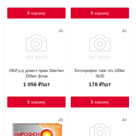
В корзину
В корзину
ОКИ р-р д/мест.прим 16мг/мл
Кетопрофен табл п/о 100мг
150мл флак
№20
1 056
₽
/шт
178
₽
/шт
В корзину
В корзину