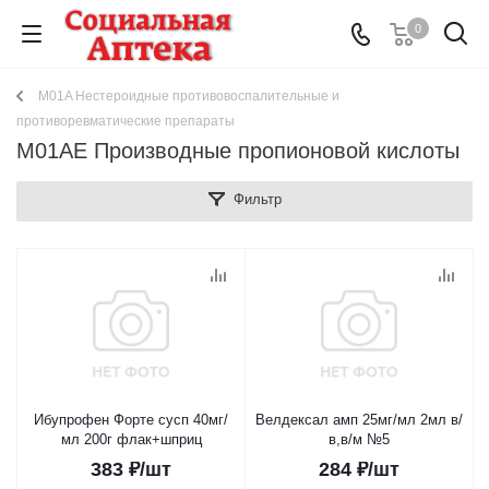
0
M01A Нестероидные противовоспалительные и
противоревматические препараты
M01AE Производные пропионовой кислоты
Фильтр
Ибупрофен Форте сусп 40мг/
Велдексал амп 25мг/мл 2мл в/
мл 200г флак+шприц
в,в/м №5
383
₽
/шт
284
₽
/шт