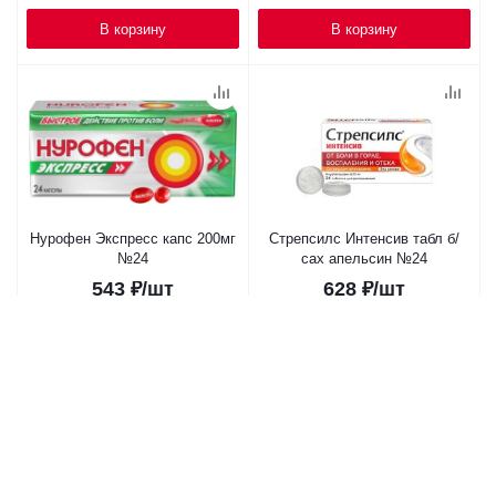
В корзину
В корзину
Нурофен Экспресс капс 200мг
Стрепсилс Интенсив табл б/
№24
сах апельсин №24
543
₽
/шт
628
₽
/шт
В корзину
В корзину