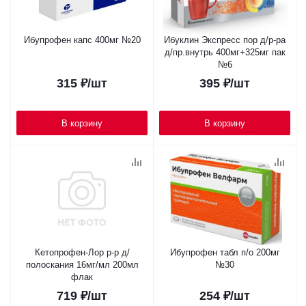
Ибупрофен капс 400мг №20
Ибуклин Экспресс пор д/р-ра
д/пр.внутрь 400мг+325мг пак
№6
315
₽
/шт
395
₽
/шт
В корзину
В корзину
Кетопрофен-Лор р-р д/
Ибупрофен табл п/о 200мг
полоскания 16мг/мл 200мл
№30
флак
719
₽
/шт
254
₽
/шт