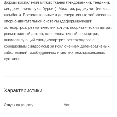
формы воспаления мягких тканей (тендовагинит, тендинит,
синдром плечо-рука, бурсит). Миалгия, радикулит (ишиас,
люмбаго). Воспалительные и дегенеративные заболевания
опорно-двигательной системы (деформирующий
остеоартроз, ревматический артрит, псориатический артрит,
ревматоидный артрит, плечелопаточный периартрит,
анкилозирующий спондилоартрит, остеохондроз с
корешковым синдромом) за исключением дегенеративных
заболеваний тазобедренных и мелких межпозвонковых
суставов.
Характеристики
Отпуск по рецепту
Нет