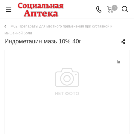
0
M02 Препараты для местного применения при суставной и
мышечной боли
Индометацин мазь 10% 40г