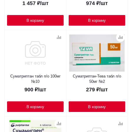
1 457
₽
/шт
974
₽
/шт
В корзину
В корзину
Суматриптан табл п/о 100мг
Суматриптан-Тева табл п/о
№10
50мг №2
900
₽
/шт
279
₽
/шт
В корзину
В корзину