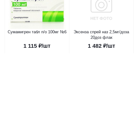
Сумамигрен табл п/о 100мг №6
Эксенза спрей наз 2,5мг/доза
20доз флак
1 115
₽
/шт
1 482
₽
/шт
В корзину
В корзину
Суматриптан табл п/о 100мг
Суматриптан табл п/о 50мг №6
№10
727
₽
/шт
449
₽
/шт