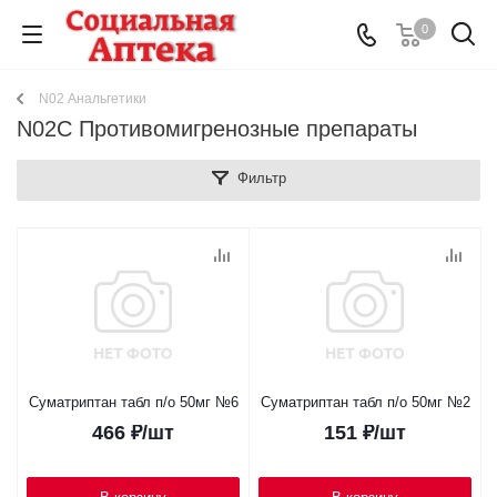
0
N02 Анальгетики
N02C Противомигренозные препараты
Фильтр
Суматриптан табл п/о 50мг №6
Суматриптан табл п/о 50мг №2
466
₽
/шт
151
₽
/шт