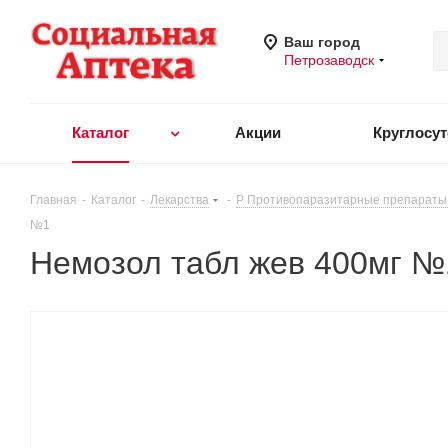
Ваш город
Петрозаводск
Каталог
Акции
Круглосу
Главная
-
Каталог
-
Лекарства
-
P Противопаразитарные препараты,
№1
Немозол табл жев 400мг №