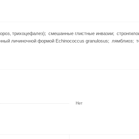
атороз, трихоцефалез); смешанные глистные инвазии; стронгил
анный личиночной формой Echinococcus granulosus; лямблиоз; т
Нет