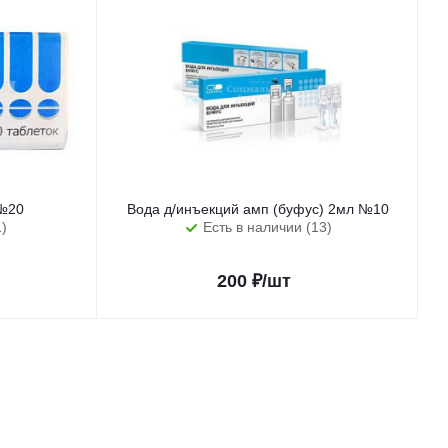
 №20
Вода д/инъекций амп (буфус) 2мл №10
1)
Есть в наличии (13)
200
₽
/шт