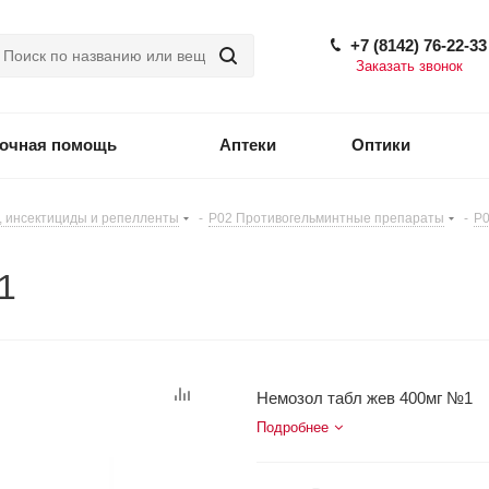
+7 (8142) 76-22-33
Заказать звонок
точная помощь
Аптеки
Оптики
 инсектициды и репелленты
-
P02 Противогельминтные препараты
-
P0
1
Немозол табл жев 400мг №1
Подробнее