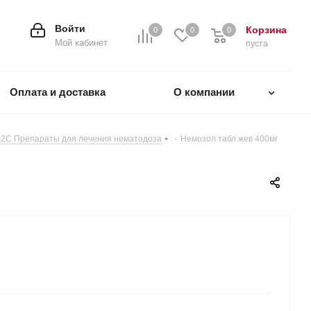
Войти
Корзина
0
0
0
0
Мой кабинет
пуста
Оплата и доставка
О компании
2C Препараты для лечения нематодоза
-
Немозол табл жев 400мг