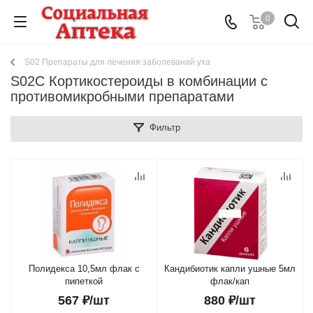
0
S02 Препараты для лечения заболеваний уха
S02C Кортикостероиды в комбинации с
противомикробными препаратами
Фильтр
Полидекса 10,5мл флак с
Кандибиотик капли ушные 5мл
пипеткой
флак/кап
567
₽
/шт
880
₽
/шт