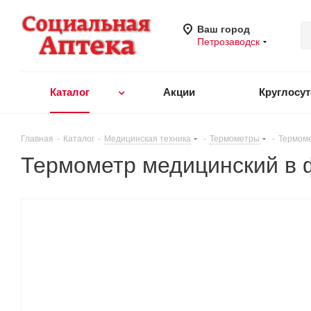
Ваш город
Петрозаводск
Каталог
Акции
Круглосу
Главная
-
Каталог
-
Медицинская техника
-
Термометры
-
Термоме
Термометр медицинский в