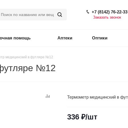
+7 (8142) 76-22-33
Заказать звонок
точная помощь
Аптеки
Оптики
тр медицинский в футляре №12
 футляре №12
Термометр медицинский в фу
336
₽
/шт