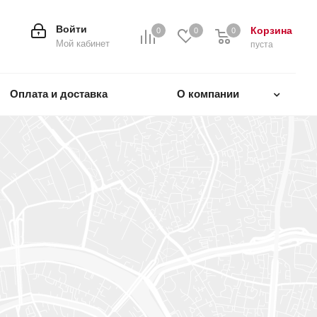
Войти
Корзина
0
0
0
0
Мой кабинет
пуста
Оплата и доставка
О компании