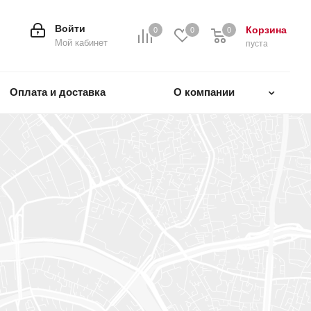
Войти
Корзина
0
0
0
0
Мой кабинет
пуста
Оплата и доставка
О компании