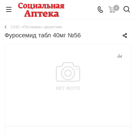
0
C03C «Петлевые» диуретики
Фуросемид табл 40мг №56