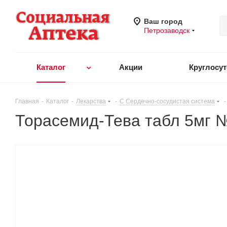
Ваш город
Петрозаводск
Каталог
Акции
Круглосу
Главная
-
Каталог
-
Лекарства
-
C Сердечно-сосудистая система
-
Торасемид-Тева табл 5мг 