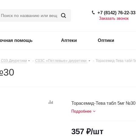
+7 (8142) 76-22-33
Заказать звонок
точная помощь
Аптеки
Оптики
C03 Диуретики
-
C03C «Петлевые» диуретики
-
Торасемид-Тева табл 
№30
Торасемид-Тева табл 5мг №30
Подробнее
357
₽
/шт