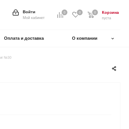
Войти
Корзина
0
0
0
0
Мой кабинет
пуста
Оплата и доставка
О компании
5мг №30